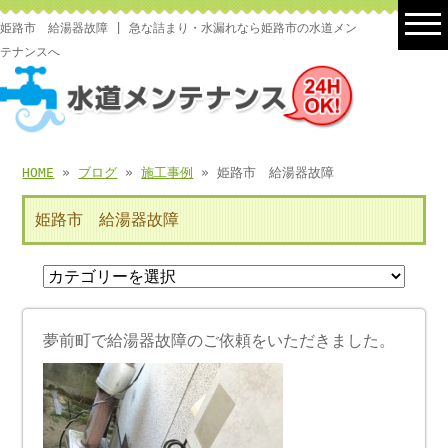
姫路市 給湯器故障 | 急な詰まり・水漏れなら姫路市の水道メン
テナンスへ
HOME
»
ブログ
»
施工事例
» 姫路市 給湯器故障
姫路市 給湯器故障
夢前町で給湯器故障のご依頼をいただきました。