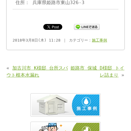
住所： 兵庫県姫路市東山326-3
2018年3月8日(木) 11:28 ｜ カテゴリー：
施工事例
«
加古川市 K様邸 台所スパ
姫路市 保城 D様邸 トイ
ウト根本水漏れ
レ詰まり
»