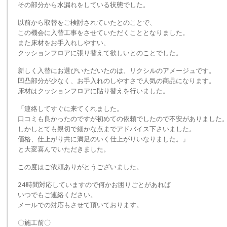
その部分から水漏れをしている状態でした。
以前から取替をご検討されていたとのことで、
この機会に入替工事をさせていただくこととなりました。
また床材をお手入れしやすい、
クッションフロアに張り替えて欲しいとのことでした。
新しく入替にお選びいただいたのは、リクシルのアメージュです。
凹凸部分が少なく、お手入れのしやすさで人気の商品になります。
床材はクッションフロアに貼り替えを行いました。
「連絡してすぐに来てくれました。
口コミも良かったのですが初めての依頼でしたので不安がありました
しかしとても親切で細かな点までアドバイス下さいました。
価格、仕上がり共に満足のいく仕上がりいなりました。」
と大変喜んでいただきました。
この度はご依頼ありがとうございました。
24時間対応していますので何かお困りごとがあれば
いつでもご連絡ください。
メールでの対応もさせて頂いております。
〇施工前〇