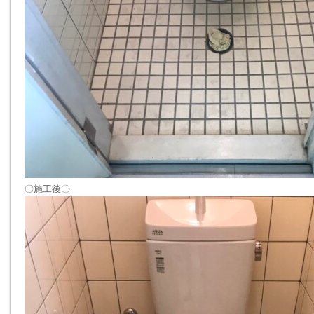
〇施工後〇