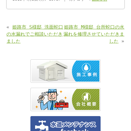
«
姫路市 S様邸 洗面蛇口
姫路市 M様邸 台所蛇口の水
の水漏れでご相談いただき
漏れを修理させていただきま
ました
した
»