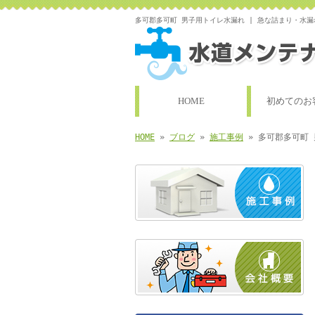
多可郡多可町 男子用トイレ水漏れ | 急な詰まり・水
HOME
初めてのお
HOME
»
ブログ
»
施工事例
» 多可郡多可町