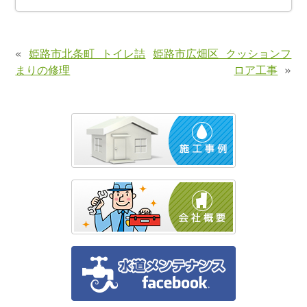
«
姫路市北条町 トイレ詰
姫路市広畑区 クッションフ
まりの修理
ロア工事
»