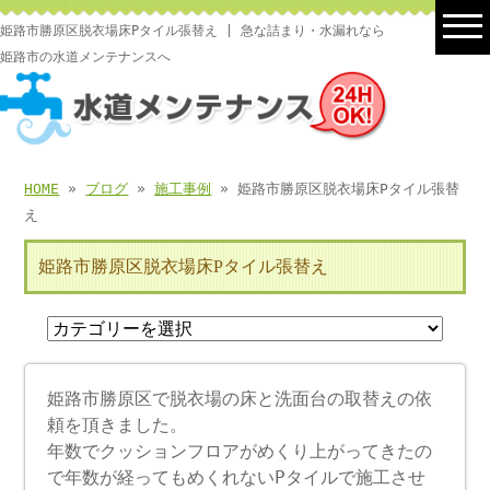
姫路市勝原区脱衣場床Pタイル張替え | 急な詰まり・水漏れなら
姫路市の水道メンテナンスへ
HOME
»
ブログ
»
施工事例
» 姫路市勝原区脱衣場床Pタイル張替
え
姫路市勝原区脱衣場床Pタイル張替え
姫路市勝原区で脱衣場の床と洗面台の取替えの依
頼を頂きました。
年数でクッションフロアがめくり上がってきたの
で年数が経ってもめくれないPタイルで施工させ