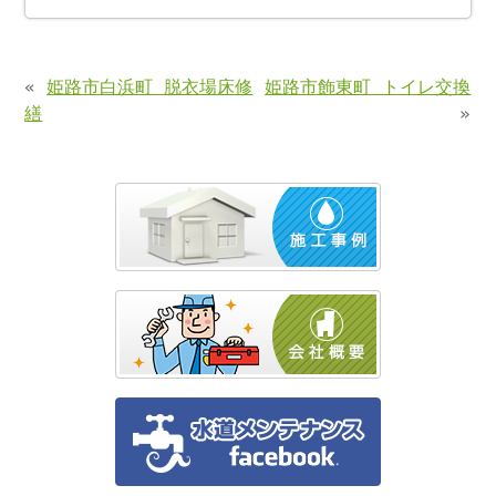
«
姫路市白浜町 脱衣場床修
姫路市飾東町 トイレ交換
繕
»