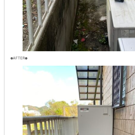
●AFTER●