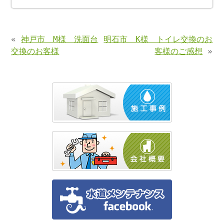
«
神戸市 M様 洗面台
明石市 K様 トイレ交換のお
交換のお客様
客様のご感想
»