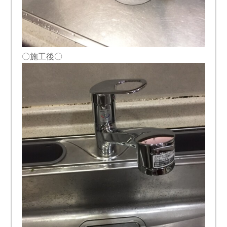
〇施工後〇