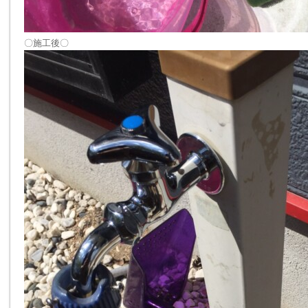
〇施工後〇