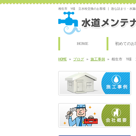
相生市 Y様 立水栓交換のお客様 | 急な詰まり・水
HOME
初めてのお
HOME
»
ブログ
»
施工事例
» 相生市 Y様