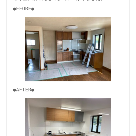
●EFORE●
●AFTER●