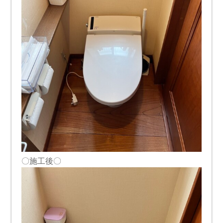
〇施工後〇